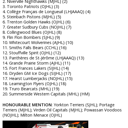
2. Niverville Nighthawks (MJHL) (2)
3. Toronto Patriots (OJHL) (3)
4. Collège Français de Longueuil (LHJAAAQ) (4)
5. Steinbach Pistons (MJHL) (5)
6. Trenton Golden Hawks (OJHL) (6)
7. Greater Sudbury Cubs (NOJHL) (7)
8. Collingwood Blues (OJHL) (8)
9. Flin Flon Bombers (SJHL) (9)
10. Whitecourt Wolverines (AJHL) (10)
11. Smiths Falls Bears (CCHL) (16)
12. Stouffville Spirit (OJHL) (12)
13. Panthères de St-Jérôme (LHJAAAQ) (13)
14. Grande Prairie Storm (AJHL) (11)
15. Fort Frances Lakers (SIJHL) (14)
16. Dryden GM Ice Dogs (SIJHL) (17)
17. Hearst Lumberjacks (NOJHL) (15)
18. Leamington Flyers (OJHL) (18)
19. Truro Bearcats (MHL) (19)
20. Summerside Western Capitals (MHL) (HM)
HONOURABLE MENTION
: Yorkton Terriers (SJHL); Portage
Terriers (MJHL); Virden Oil Capitals (MJHL); Powassan Voodoos
(NOJHL); Milton Menace (OJHL)