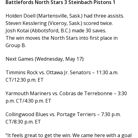
Battlefords
North
Stars
3
Steinbach
Pistons
1
Holden Doell (Martensville, Sask.) had three assists.
Steven Kesslering (Viceroy, Sask.) scored twice.
Josh Kotai (Abbotsford, B.C.) made 30 saves.
The win moves the North Stars into first place in
Group B.
Next Games (Wednesday, May 17):
Timmins Rock vs. Ottawa Jr. Senators – 11:30 a.m.
CT/12:30 p.m. ET
Yarmouth Mariners vs. Cobras de Terrebonne – 3:30
p.m. CT/4:30 p.m. ET
Collingwood Blues vs. Portage Terriers – 7:30 p.m.
CT/8:30 p.m. ET
“It feels great to get the win. We came here with a goal