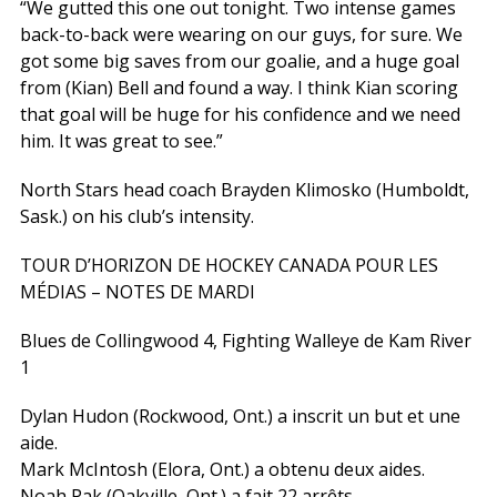
“We gutted this one out tonight. Two intense games
back-to-back were wearing on our guys, for sure. We
got some big saves from our goalie, and a huge goal
from (Kian) Bell and found a way. I think Kian scoring
that goal will be huge for his confidence and we need
him. It was great to see.”
North Stars head coach Brayden Klimosko (Humboldt,
Sask.) on his club’s intensity.
TOUR D’HORIZON DE HOCKEY CANADA POUR LES
MÉDIAS – NOTES DE MARDI
Blues de Collingwood 4, Fighting Walleye de Kam River
1
Dylan Hudon (Rockwood, Ont.) a inscrit un but et une
aide.
Mark McIntosh (Elora, Ont.) a obtenu deux aides.
Noah Pak (Oakville, Ont.) a fait 22 arrêts.