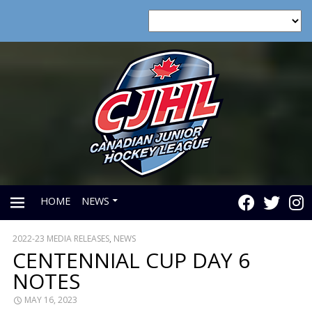
HOME
NEWS
2022-23 MEDIA RELEASES
,
NEWS
PRIMARY
CENTENNIAL CUP DAY 6
NOTES
MENU
MAY 16, 2023