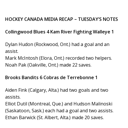
HOCKEY
CANADA MEDIA RECAP
–
TUESDAY’S
NOTES
Collingwood
Blues
4
Kam
River Fighting
Walleye
1
Dylan Hudon (Rockwood, Ont.) had a goal and an
assist.
Mark McIntosh (Elora, Ont.) recorded two helpers.
Noah Pak (Oakville, Ont.) made 22 saves.
Brooks
Bandits
6
Cobras
de
Terrebonne
1
Aiden Fink (Calgary, Alta.) had two goals and two
assists.
Elliot Dutil (Montreal, Que.) and Hudson Malinoski
(Saskatoon, Sask.) each had a goal and two assists.
Ethan Barwick (St. Albert, Alta.) made 20 saves.