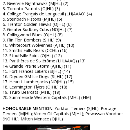
2. Niverville Nighthawks (MJHL) (2)
3. Toronto Patriots (OJHL) (3)
4. Collège Français de Longueuil (LHJAAAQ) (4)
5. Steinbach Pistons (MJHL) (5)
6. Trenton Golden Hawks (OJHL) (6)
7. Greater Sudbury Cubs (NOJHL) (7)
8. Collingwood Blues (OJHL) (8)
9. Flin Flon Bombers (SJHL) (9)
10. Whitecourt Wolverines (AJHL) (10)
11. Smiths Falls Bears (CCHL) (16)
12. Stouffville Spirit (OJHL) (12)
13. Panthères de St-Jérôme (LHJAAAQ) (13)
14. Grande Prairie Storm (AJHL) (11)
15. Fort Frances Lakers (SIJHL) (14)
16. Dryden GM Ice Dogs (SIJHL) (17)
17. Hearst Lumberjacks (NOJHL) (15)
18. Leamington Flyers (OJHL) (18)
19. Truro Bearcats (MHL) (19)
20. Summerside Western Capitals (MHL) (HM)
HONOURABLE MENTION
: Yorkton Terriers (SJHL); Portage
Terriers (MJHL); Virden Oil Capitals (MJHL); Powassan Voodoos
(NOJHL); Milton Menace (OJHL)